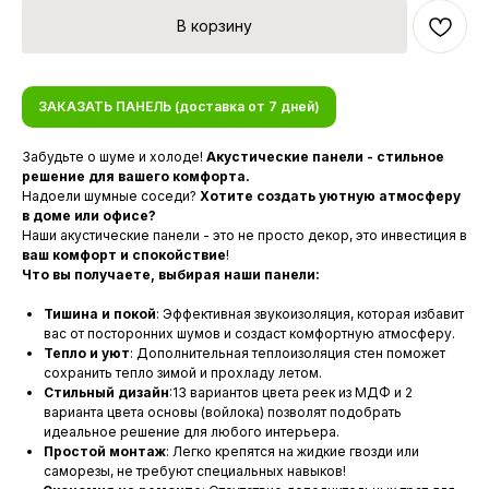
В корзину
ЗАКАЗАТЬ ПАНЕЛЬ (доставка от 7 дней)
Забудьте о шуме и холоде!
Акустические панели - стильное
решение для вашего комфорта.
Надоели шумные соседи?
Хотите создать уютную атмосферу
в доме или офисе?
Наши акустические панели - это не просто декор, это инвестиция в
ваш комфорт и спокойствие
!
Что вы получаете, выбирая наши панели:
Тишина и покой
: Эффективная звукоизоляция, которая избавит
вас от посторонних шумов и создаст комфортную атмосферу.
Тепло и уют
: Дополнительная теплоизоляция стен поможет
сохранить тепло зимой и прохладу летом.
Стильный дизайн
:13 вариантов цвета реек из МДФ и 2
варианта цвета основы (войлока) позволят подобрать
идеальное решение для любого интерьера.
Простой монтаж
: Легко крепятся на жидкие гвозди или
саморезы, не требуют специальных навыков!