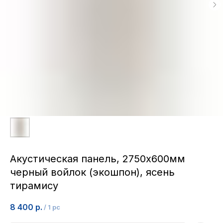
Акустическая панель, 2750x600мм
черный войлок (экошпон), ясень
тирамису
8 400
р.
/
1 pc