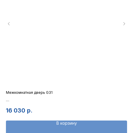
Межкомнатная дверь G31
Ак
ст
Полотно c геометричными линиями фрезеровки
8
16 030
р.
В корзину