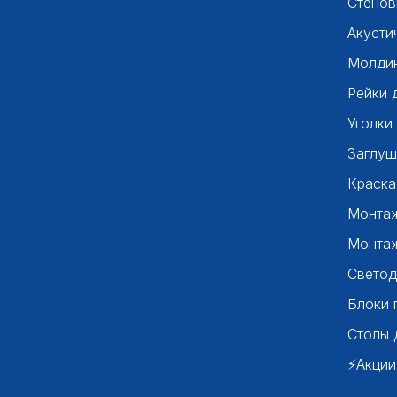
Стенов
Акусти
Молдин
Рейки 
Уголки
Заглуш
Краска
Монтаж
Монтаж
Светод
Блоки 
Столы 
⚡Акции