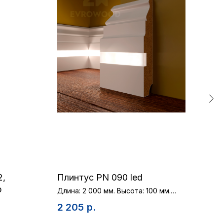
2,
Плинтус PN 090 led
Меж
р
Длина: 2 000 мм. Высота: 100 мм.
Глубина: 18 мм.
Пол
фре
2 205
р.
16