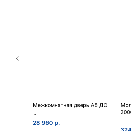
 E14 ДГ
Межкомнатная дверь A8 ДО
Мол
200
ссики
Полотно с алюминиевой кромкой по
торцам
28 960
р.
32