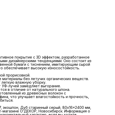
тивное покрытие с 3D эффектом, разработанное
ными дизайнерскими тенденциями. Оно состоит из
венной бумаги с тиснением, имитирующим сырой
то обеспечивает высокую износостойкость.
ной прорисовкой.
е материалы без летучих органических веществ.
т легкую влажную уборку.
т УФ-лучей замедляет выгорание.
ется в отличие от натурального шпона.
отовленный из древесных волокон с
фина, что улучшает влагостойкость и прочность,
биться.
, экошпон, Дуб старинный серый, 80x16x2400 мм,
-магазине О’ДЕКОР, Новосибирск. Информация о
знакомительный характер, если вы хотите