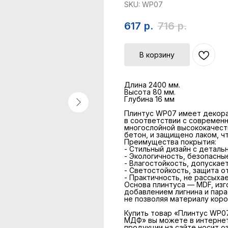
SKU:
WP07
617
р.
716
р.
В корзину
Длина 2400 мм.
Высота 80 мм.
Глубина 16 мм
Плинтус WP07 имеет декора
в соответствии с современ
многослойной высококачест
бетон, и защищено лаком, ч
Преимущества покрытия:
- Стильный дизайн с деталь
- Экологичность, безопасны
- Влагостойкость, допускае
- Светостойкость, защита о
- Практичность, не рассыха
Основа плинтуса — MDF, изг
добавлением лигнина и пара
не позволяя материалу коро
Купить товар «Плинтус WP07
МДФ» вы можете в интернет
продукции на сайте носит о