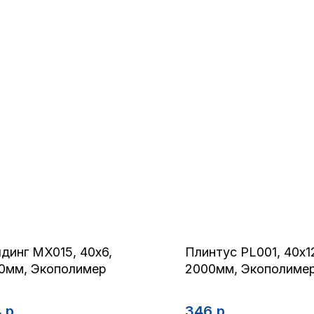
динг MX015, 40х6,
Плинтус PL001, 40х1
0мм, Экополимер
2000мм, Экополиме
4
р.
346
р.