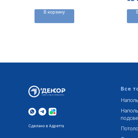
В корзину
Все т
Наполь
Наполь
подсве
Сделано в Адретта
Потоло