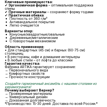
Ключевые преимущества:
✔
Эргономичная форма
– оптимальная поддержка
спины
✔
Прочные материалы
– сохраняют форму годами
✔
Практичная обивка
:
Плотность от 360 г/м²
Антивандальное покрытие
Легко очищается
Варианты опор:
Конусные/квадратные/овальные
Деревянные/металлические
С поворотным механизмом
Область применения:
• Для стандартных (45 см) и барных (60-75 см)
столешниц
• В рестораны, кафе и домашние интерьеры
• В любые стили – от лофта до классики
Гарантия качества:
Фабрика ARTIKA гарантирует сохранение:
→ Первоначального вида
→ Комфортных свойств
→ Прочности конструкции
Создайте гармоничный ансамбль с нашими столами из
керамогранита!
Почему выбирают Вернер?
→ Проверенные материалы
→ Универсальный дизайн
→ Доказанная долговечность
*Производство: 15-30 дней. Доставка по всей России.*