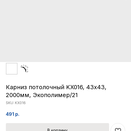
Карниз потолочный KX016, 43х43,
2000мм, Экополимер/21
SKU:
KX016
491
р.
В корзину