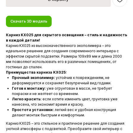
Скачать 3D модель
Карниз KX025 для скрытого освещения – стиль и надежность
в каждой детали!
Карниз KX025 из высококачественного экополимера – это
идеальное решение для создания современного интерьера с
эффектом скрытой подсветки. Размеры 109х89 мм и длина 2000
мм позволяют использовать его в различных помещениях, от
гостиных до спален.
Преимущества карниза KX025:
Прочный экополимер:
устойчив к повреждениям, не
деформируется и сохраняет безупречный вид годами.
Готов к монтажу:
уже огрунтован в массе, не требует
покраски и не желтеет со временем.
Легко красить:
если хотите изменить цвет, грунтовка уже
нанесена, что экономит время и краску.
Простота установки:
легкий вес и удобная конструкция
делают монтаж быстрым и комфортным.
Карниз KX025 – это стильное и практичное решение для создания
уютной атмосферы с подсветкой. Преобразите свой интерьер с