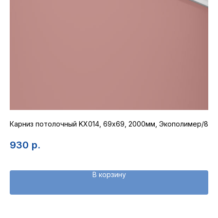
Карниз потолочный KX014, 69х69, 2000мм, Экополимер/8
Ст
930
р.
2
В корзину