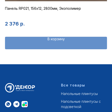
Панель RP021, 156х12, 2800мм, Экополимер
Ак
ре
2 376
р.
1
В корзину
Все товары
Напольные плинтусы
Напольные плинтусы с
подсветкой