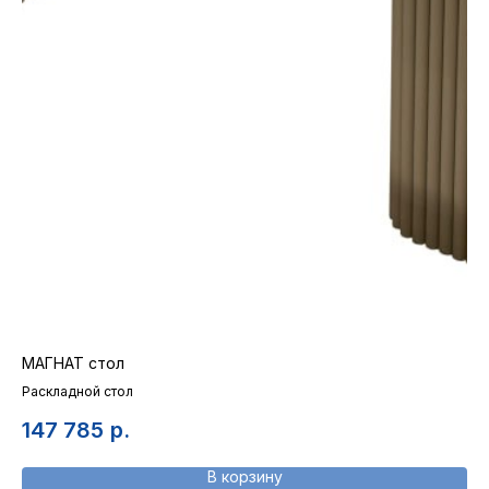
МАГНАТ стол
Ре
Раскладной стол
147 785
р.
9
В корзину