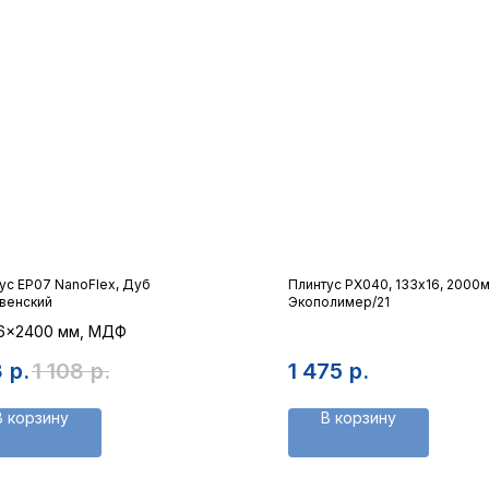
ус ЕP07 NanoFlex, Дуб
Плинтус PX040, 133х16, 2000м
венский
Экополимер/21
6x2400 мм, МДФ
3
р.
1 108
р.
1 475
р.
В корзину
В корзину