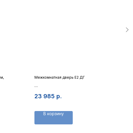
м,
Межкомнатная дверь E2 ДГ
Плин
Экоп
Полотно современной классики
23 985
р.
1 2
В корзину