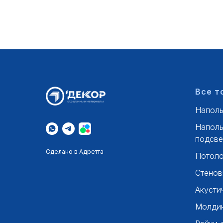
Все т
Наполь
Наполь
подсве
Сделано в Адретта
Потоло
Стенов
Акусти
Молдин