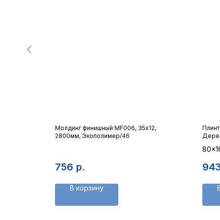
Молдинг финишный MF006, 35х12,
Плинт
2800мм, Экополимер/46
Дере
80x1
го
ке
756
р.
94
В корзину