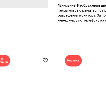
*Внимание! Изображения две
гамма могут отличаться от 
разрешения монитора. За п
менеджеру по телефону на 
В
Новинка!
личии