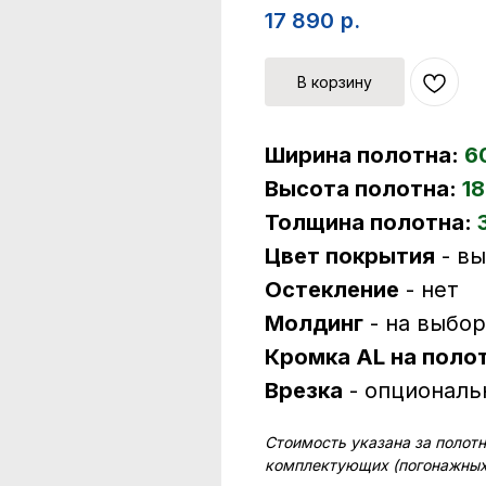
17 890
р.
В корзину
Ширина полотна:
6
Высота полотна:
18
Толщина полотна:
Цвет покрытия
- в
Остекление
- нет
Молдинг
- на выбо
Кромка AL на поло
Врезка
- опциональ
Стоимость указана за полотн
комплектующих (погонажных 