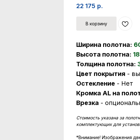
22 175
р.
В корзину
Ширина полотна:
6
Высота полотна:
18
Толщина полотна:
Цвет покрытия
- в
Остекление
- Нет
Кромка AL на поло
Врезка
- опциональ
Стоимость указана за полотн
комплектующих для установк
*Внимание! Изображения две