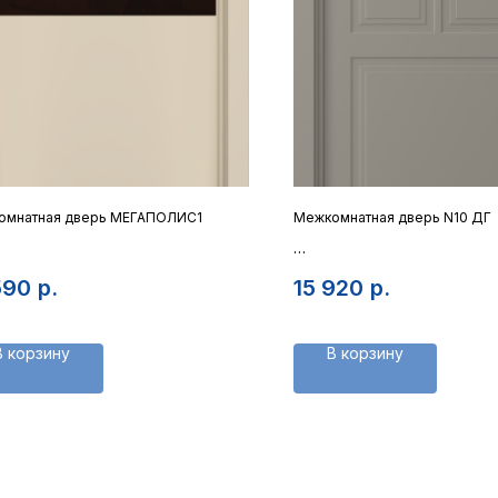
омнатная дверь МЕГАПОЛИС1
Межкомнатная дверь N10 ДГ
тно современное со стеклом
Полотно неоклассики
590
р.
15 920
р.
В корзину
В корзину