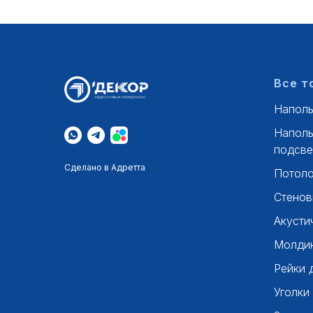
Все т
Наполь
Наполь
подсве
Сделано в Адретта
Потоло
Стенов
Акусти
Молдин
Рейки 
Уголки