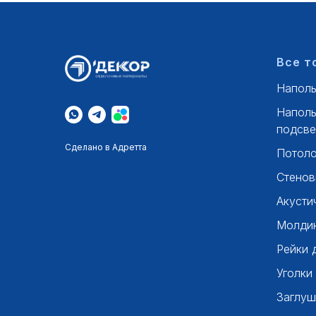
Все т
Наполь
Наполь
подсве
Сделано в Адретта
Потоло
Стенов
Акусти
Молдин
Рейки 
Уголки
Заглуш