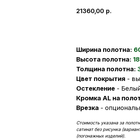
21360,00
р.
В корзину
Ширина полотна:
6
Высота полотна:
18
Толщина полотна:
Цвет покрытия
- в
Остекление
- Белый
Кромка AL на поло
Врезка
- опциональ
Стоимость указана за полот
сатинат без рисунка (вариан
(погонажных изделий).