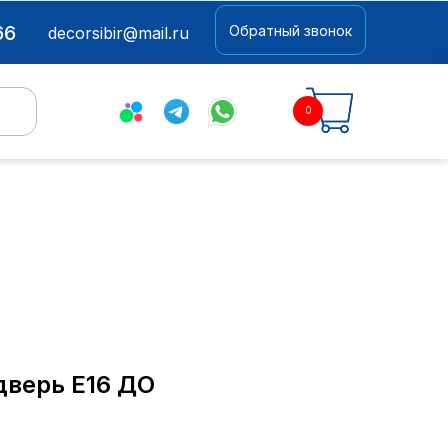
66
Обратный звонок
+7(903) 936-76-66
decorsibir@mail.ru
0
decorsibir@mail.ru
0
верь E16 ДО