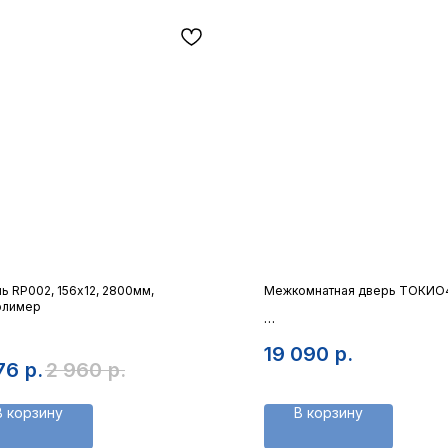
ь RP002, 156х12, 2800мм,
Межкомнатная дверь ТОКИО
олимер
Полотно современное со
19 090
р.
76
р.
2 960
р.
В корзину
В корзину