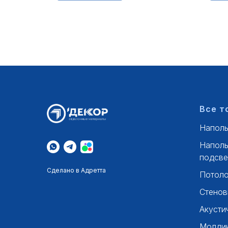
Все т
Наполь
Наполь
подсве
Сделано в Адретта
Потоло
Стенов
Акусти
Молдин