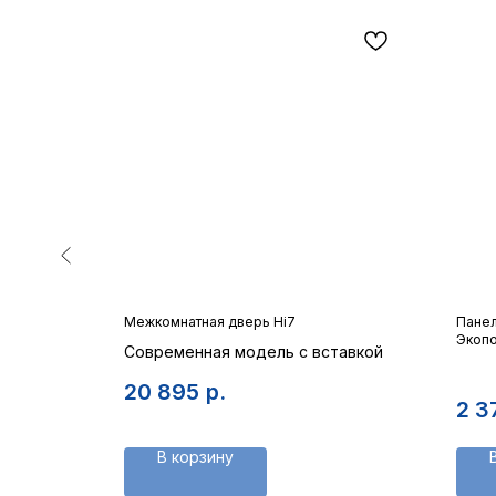
О
Межкомнатная дверь Hi7
Панел
Экоп
Современная модель с вставкой
й на
20 895
р.
2 3
В корзину