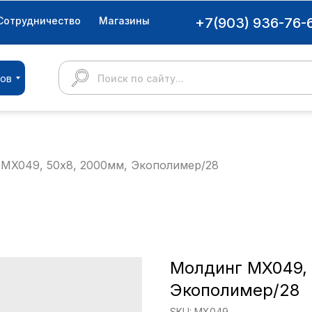
Сотрудничество
Магазины
+7(903) 936-76-
ров
Поиск по сайту...
MX049, 50х8, 2000мм, Экополимер/28
Молдинг MX049, 
Экополимер/28
SKU:
MX049