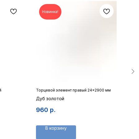
Новинка!
4
Торцевой элемент правый 24×2900 мм
Межк
Дуб золотой
 стеклом
Пол
960
р.
16
фре
В корзину