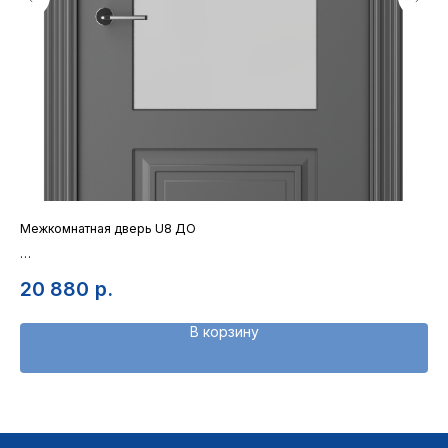
Межкомнатная дверь U8 ДО
Ме
Полотно с глубокой классической фрезеровкой
По
20 880
р.
2
В корзину