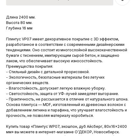
Длина 2400 мм.
Высота 80 мм.
Глубина 16 мм
Плинтус VP07 имеет декоративное покрытие с 3D эффектом,
разработанное в соответствии с современными дизайнерскими
тенденциями. Оно состоит из многослойной высококачественной
бумаги с тиснением, имитирующим сырой бетон, и защищено
лаком, что обеспечивает высокую износостойкость.
Преимущества покрытия:
- Стильный дизайн с детальной прорисовкой.
- Экологичность, безопасные материалы без летучих
органических веществ.
- Влагостойкость, допускает легкую влажную уборку.
- Светостойкость, защита от УФ-лучей замедляет выгорание.
- Практичность, не рассыхается в отличие от натурального шпона.
Основа плинтуса — MDF, изготовленный из древесных волокон с
добавлением лигнина и парафина, что улучшает влагостойкость и
прочность, не позволяя материалу коробиться.
Купить товар «Плинтус WP07, экошпон, дуб Айсберг, 80x16x2400
мм» вы можете в интернет-магазине О’ДЕКОР, Новосибирск.