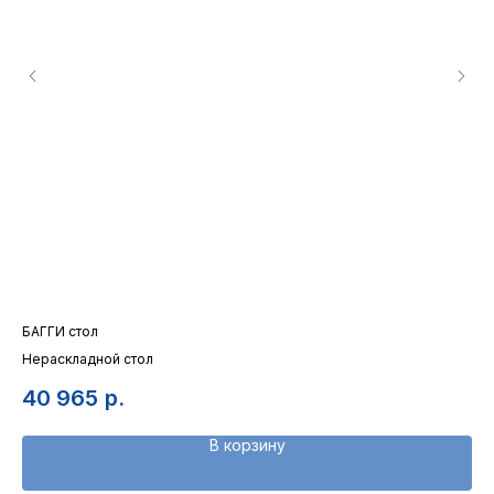
БАГГИ стол
Пл
Нераскладной стол
6
40 965
р.
В корзину