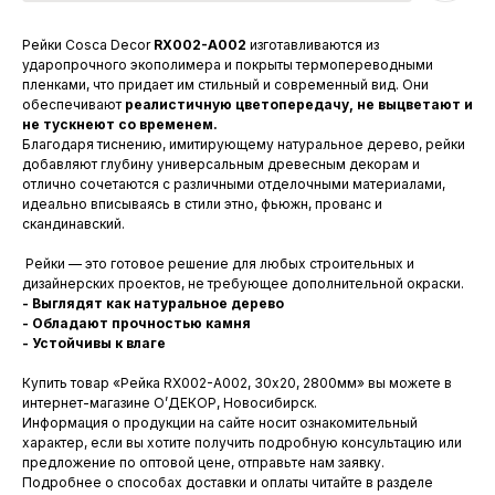
Рейки Cosca Decor
RX002-A002
изготавливаются из
ударопрочного экополимера и покрыты термопереводными
пленками, что придает им стильный и современный вид. Они
обеспечивают
реалистичную цветопередачу, не выцветают и
не тускнеют со временем.
Благодаря тиснению, имитирующему натуральное дерево, рейки
добавляют глубину универсальным древесным декорам и
отлично сочетаются с различными отделочными материалами,
идеально вписываясь в стили этно, фьюжн, прованс и
скандинавский.
Рейки — это готовое решение для любых строительных и
дизайнерских проектов, не требующее дополнительной окраски.
- Выглядят как натуральное дерево
- Обладают прочностью камня
- Устойчивы к влаге
Купить товар «Рейка RX002-А002, 30х20, 2800мм» вы можете в
интернет-магазине О’ДЕКОР, Новосибирск.
Информация о продукции на сайте носит ознакомительный
характер, если вы хотите получить подробную консультацию или
предложение по оптовой цене, отправьте нам заявку.
Подробнее о способах доставки и оплаты читайте в разделе